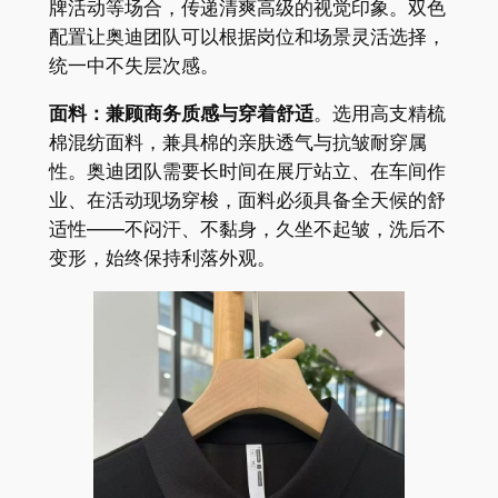
牌活动等场合，传递清爽高级的视觉印象。双色
配置让奥迪团队可以根据岗位和场景灵活选择，
统一中不失层次感。
面料：兼顾商务质感与穿着舒适
。选用高支精梳
棉混纺面料，兼具棉的亲肤透气与抗皱耐穿属
性。奥迪团队需要长时间在展厅站立、在车间作
业、在活动现场穿梭，面料必须具备全天候的舒
适性——不闷汗、不黏身，久坐不起皱，洗后不
变形，始终保持利落外观。