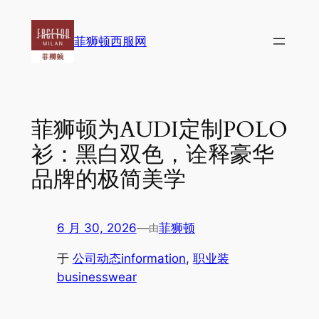
跳
至
菲狮顿西服网
内
容
菲狮顿为AUDI定制POLO
衫：黑白双色，诠释豪华
品牌的极简美学
6 月 30, 2026
—
菲狮顿
由
于
公司动态information
, 
职业装
businesswear