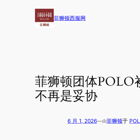
跳
至
菲狮顿西服网
内
容
菲狮顿团体POL
不再是妥协
6 月 1, 2026
—
菲狮顿
于
POL
由