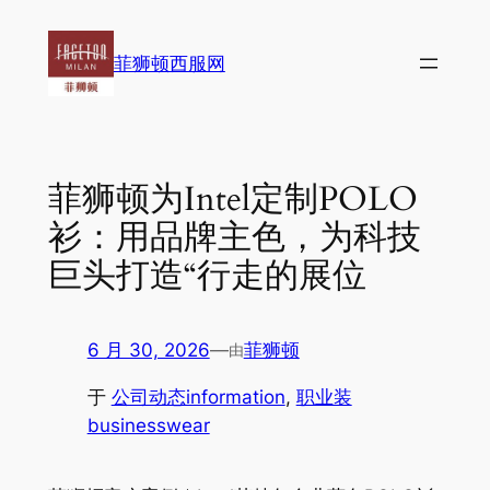
跳
至
菲狮顿西服网
内
容
菲狮顿为Intel定制POLO
衫：用品牌主色，为科技
巨头打造“行走的展位
6 月 30, 2026
—
菲狮顿
由
于
公司动态information
, 
职业装
businesswear