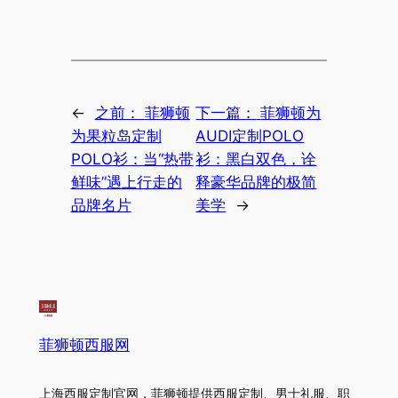
←
之前：
菲狮顿
下一篇：
菲狮顿为
为果粒岛定制
AUDI定制POLO
POLO衫：当“热带
衫：黑白双色，诠
鲜味”遇上行走的
释豪华品牌的极简
品牌名片
美学
→
菲狮顿西服网
上海西服定制官网，菲狮顿提供西服定制、男士礼服、职