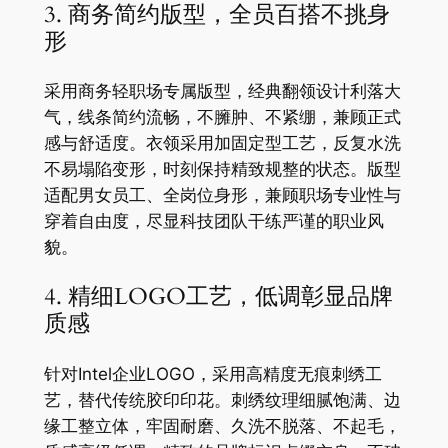
3. 商务简约版型，全员百搭不挑身
形
采用商务轻职场专属版型，经典翻领设计利落大
气，线条简约流畅，不臃肿、不紧绷，兼顾正式
感与舒适度。衣领采用加固定型工艺，反复水洗
不易塌陷变形，时刻保持精致规整的状态。版型
适配男女员工、全岗位身形，兼顾职场专业性与
穿着自由度，尽显科技团队干练严谨的职业风
貌。
4. 精细LOGO工艺，低调彰显品牌
质感
针对Intel企业LOGO，采用高精度无痕刺绣工
艺，替代传统胶印印花。刺绣纹理细腻饱满、边
缘工整立体，牢固耐磨、久洗不脱落、不起毛，