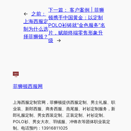
下一篇：
客户案例 | 菲狮
←
之前：
顿携手中国黄金：以定制
上海西服定
POLO衫铸就“金色服务”名
制为什么选
片，赋能终端零售形象升
择菲狮顿？
级
→
菲狮顿西服网
上海西服定制官网，菲狮顿提供西服定制、男士礼服、职
业装、新郎西服、商务西服、燕尾服、衬衫定制服务，新
郎礼服定制、男女西装定制、正装定制、衬衫定制、
POLO衫、男女大衣、羽绒服、冲锋衣等团体职业装定
制。电话预约：13916811025