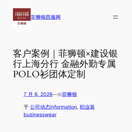
跳
至
菲狮顿西服网
内
容
客户案例｜菲狮顿×建设银
行上海分行 金融外勤专属
POLO衫团体定制
7 月 6, 2026
—
菲狮顿
由
于
公司动态information
, 
职业装
businesswear