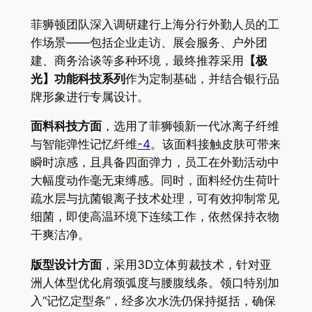
菲狮顿团队深入调研建行上海分行外勤人员的工
作场景——包括企业走访、展会服务、户外团
建、商务洽谈等多种环境，最终推荐采用
【极
光】功能科技系列
作为定制基础，并结合银行品
牌形象进行专属设计。
面料科技方面
，选用了菲狮顿新一代冰离子纤维
与智能弹性记忆纤维
-4
。该面料接触皮肤可带来
瞬时凉感，且具备四面弹力，员工在外勤活动中
大幅度动作毫无束缚感。同时，面料经仿生荷叶
疏水层与抗菌银离子技术处理，可有效抑制常见
细菌，即使高温环境下连续工作，依然保持衣物
干爽洁净。
版型设计方面
，采用3D立体剪裁技术，针对亚
洲人体型优化肩颈弧度与腰腹线条。领口特别加
入“记忆定型条”，经多次水洗仍保持挺括，确保