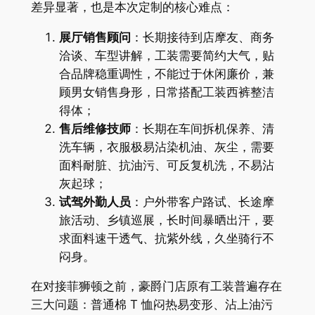
差异显著，也是本次定制的核心难点：
展厅销售顾问
：长期接待到店摩友、商务
洽谈、车型讲解，工装需要简约大气，贴
合品牌稳重调性，不能过于休闲廉价，兼
顾男女销售身形，日常搭配工装西裤整洁
得体；
售后维修技师
：长期在车间拆机保养、清
洗车辆，衣服极易沾染机油、灰尘，需要
面料耐脏、抗油污、可反复机洗，不易沾
灰起球；
试驾外勤人员
：户外带客户路试、长途摩
旅活动、乡镇巡展，长时间暴晒出汗，要
求面料速干透气、抗紫外线，久坐骑行不
闷身。
在对接菲狮顿之前，豪爵门店原有工装普遍存在
三大问题：普通棉 T 恤闷热易变形、沾上油污