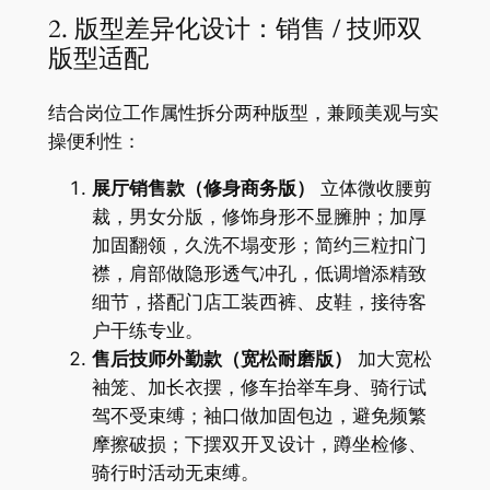
2. 版型差异化设计：销售 / 技师双
版型适配
结合岗位工作属性拆分两种版型，兼顾美观与实
操便利性：
展厅销售款（修身商务版）
立体微收腰剪
裁，男女分版，修饰身形不显臃肿；加厚
加固翻领，久洗不塌变形；简约三粒扣门
襟，肩部做隐形透气冲孔，低调增添精致
细节，搭配门店工装西裤、皮鞋，接待客
户干练专业。
售后技师外勤款（宽松耐磨版）
加大宽松
袖笼、加长衣摆，修车抬举车身、骑行试
驾不受束缚；袖口做加固包边，避免频繁
摩擦破损；下摆双开叉设计，蹲坐检修、
骑行时活动无束缚。