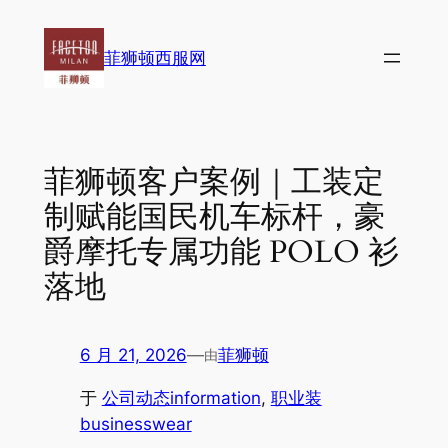
跳
至
菲狮顿西服网
内
容
菲狮顿客户案例｜工装定
制赋能国民机车标杆，豪
爵摩托专属功能 POLO 衫
落地
6 月 21, 2026
—
菲狮顿
由
于
公司动态information
, 
职业装
businesswear