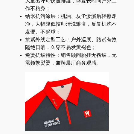
大量出汗可快速排湿，盛夏长时间户外工
作不粘身；
纳米抗污涂层：机油、灰尘泼溅后轻擦即
净，大幅降低技师清洗难度，反复机洗不
发硬、不起球；
抗紫外线定型工艺：户外巡展、路试有效
隔绝日晒，久穿不易发黄褪色；
免烫抗皱特性：销售顾问脱挂无褶皱，无
需频繁熨烫，兼顾展厅商务观感。