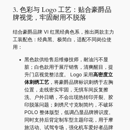
3. 色彩与 Logo 工艺：贴合豪爵品
牌视觉，牢固耐用不脱落
结合豪爵品牌 VI 红黑经典色系，推出两款主力
工装配色：经典黑、极简白，适配不同岗位使
用：
黑色款供给售后维修技师，耐油污不显
脏；白色款用于展厅销售，清爽醒目，提
升门店视觉整洁度。 Logo 采用
高密度立
体刺绣工艺
，将豪爵品牌标识刺绣于左胸
位置，走线密实牢固，无惧车间反复擦
洗、户外日晒，不会出现热转印开裂、胶
印脱落问题；刺绣尺寸克制简约，不破坏
POLO 整体版型，低调凸显品牌辨识度。
同时支持后背定制车型主题印花，用于摩
旅活动、试驾专场，强化机车爱好者品牌