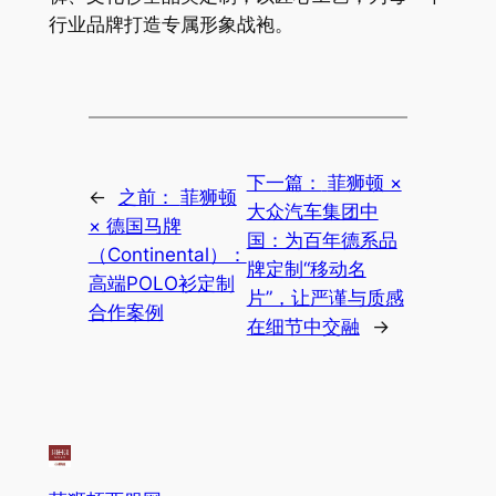
行业品牌打造专属形象战袍。
下一篇：
菲狮顿 ×
←
之前：
菲狮顿
大众汽车集团中
× 德国马牌
国：为百年德系品
（Continental）：
牌定制“移动名
高端POLO衫定制
片”，让严谨与质感
合作案例
在细节中交融
→