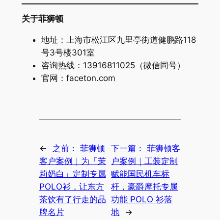
关于菲狮顿
地址：上海市松江区九里亭街道健鹏路118
号3号楼301室
咨询热线：13916811025（微信同号）
官网：faceton.com
←
之前：
菲狮顿
下一篇：
菲狮顿客
客户案例｜为「茉
户案例｜工装定制
莉奶白」定制专属
赋能国民机车标
POLO衫，让东方
杆，豪爵摩托专属
茶饮有了行走的品
功能 POLO 衫落
牌名片
地
→