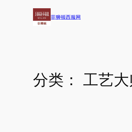
跳
至
菲狮顿西服网
内
容
分类：
工艺大