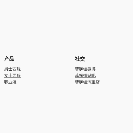
产品
社交
男士西服
菲狮顿微博
女士西服
菲狮顿贴吧
职业装
菲狮顿淘宝店