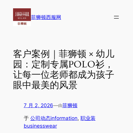
跳
至
菲狮顿西服网
内
容
客户案例｜菲狮顿 × 幼儿
园：定制专属POLO衫，
让每一位老师都成为孩子
眼中最美的风景
7 月 2, 2026
—
菲狮顿
由
于
公司动态information
, 
职业装
businesswear