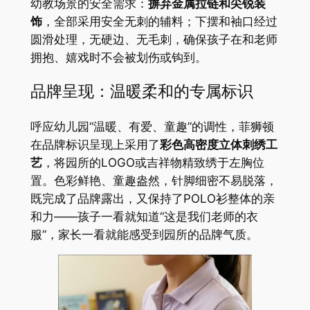
幼教场景的安全需求：
摒弃金属拉链和尖锐装
饰
，全部采用安全无刺的辅料；下摆和袖口经过
圆滑处理，无硬边、无毛刺，确保孩子在和老师
拥抱、嬉戏时不会被划伤或钩到。
品牌呈现：温暖柔和的专属标识
呼应幼儿园“温暖、有爱、童趣”的调性，菲狮顿
在品牌标识呈现上采用了
彩色高密度立体刺绣工
艺
，将园所的LOGO或吉祥物精致绣于左胸位
置。色彩鲜艳、童趣盎然，针脚细密不易脱落，
既完成了品牌露出，又保持了POLO衫整体的亲
和力——孩子一看就知道“这是我们老师的衣
服”，家长一看就能感受到园所的品牌气质。