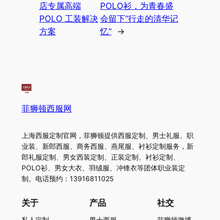
店专属高端
POLO衫，为青春盛
POLO 工装解决
会留下“行走的清华记
方案
忆”
→
菲狮顿西服网
上海西服定制官网，菲狮顿提供西服定制、男士礼服、职
业装、新郎西服、商务西服、燕尾服、衬衫定制服务，新
郎礼服定制、男女西装定制、正装定制、衬衫定制、
POLO衫、男女大衣、羽绒服、冲锋衣等团体职业装定
制。电话预约：13916811025
关于
产品
社交
私人定制
男士西服
菲狮顿微博