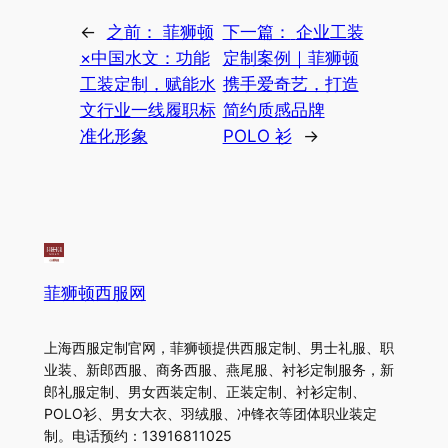
←
之前：
菲狮顿
下一篇：
企业工装
×中国水文：功能
定制案例｜菲狮顿
工装定制，赋能水
携手爱奇艺，打造
文行业一线履职标
简约质感品牌
准化形象
POLO 衫
→
菲狮顿西服网
上海西服定制官网，菲狮顿提供西服定制、男士礼服、职
业装、新郎西服、商务西服、燕尾服、衬衫定制服务，新
郎礼服定制、男女西装定制、正装定制、衬衫定制、
POLO衫、男女大衣、羽绒服、冲锋衣等团体职业装定
制。电话预约：13916811025