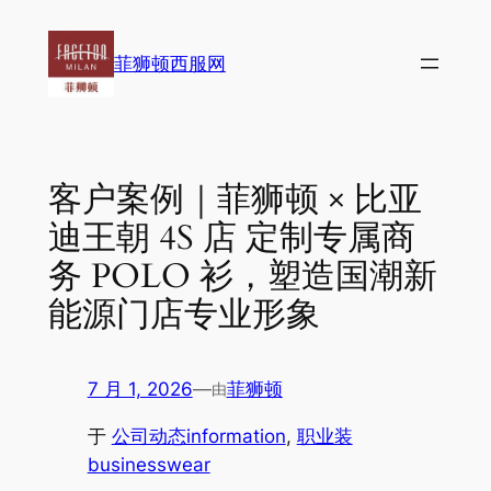
跳
至
菲狮顿西服网
内
容
客户案例｜菲狮顿 × 比亚
迪王朝 4S 店 定制专属商
务 POLO 衫，塑造国潮新
能源门店专业形象
7 月 1, 2026
—
菲狮顿
由
于
公司动态information
, 
职业装
businesswear