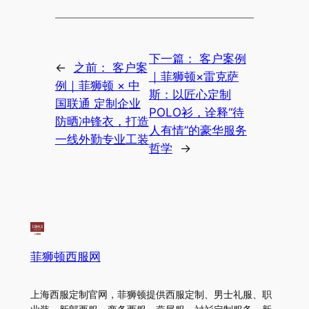
下一篇：
客户案例
←
之前：
客户案
｜菲狮顿×雷克萨
例｜菲狮顿 × 中
斯：以匠心定制
国联通 定制企业
POLO衫，诠释“待
防晒冲锋衣，打造
人有情”的豪华服务
一线外勤专业工装
哲学
→
菲狮顿西服网
上海西服定制官网，菲狮顿提供西服定制、男士礼服、职