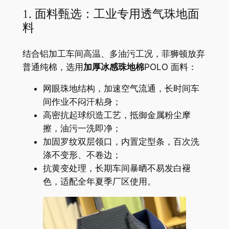
1. 面料甄选：工业专用透气珠地面
料
结合铝加工车间高温、多油污工况，菲狮顿放弃
普通纯棉，选用
加厚冰感珠地棉
POLO 面料：
网眼珠地结构，加速空气流通，长时间车
间作业不闷汗粘身；
高密抗起球织造工艺，抵御金属粉尘摩
擦，油污一洗即净；
加固罗纹双层领口，内置定型条，百次洗
涤不变形、不卷边；
抗黄变处理，长期车间暴晒不易发白褪
色，适配全年夏季厂区使用。