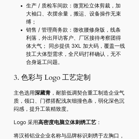
生产 / 质检车间款：微宽松立体剪裁，加
大袖口、衣摆余量，搬运、设备操作无束
缚；
销售 / 管理商务款：微收腰修身版，线条
利落，外出拜访客户、厂区接待考察团得
体大气； 同步提供 3XL 加大码，覆盖一线
技工大体型需求，全尺码打样确认，无不
合身返工问题。
3. 色彩与 Logo 工艺定制
主色选用
深藏青
，耐脏低调契合重工制造企业气
质，领口、门襟搭配浅灰细撞色条，弱化深色沉
闷感，提升工装精致度。
Logo 采用
高密度电脑立体刺绣工艺
：
将汉裕铝业企业名称与品牌标识刺绣于左胸口，