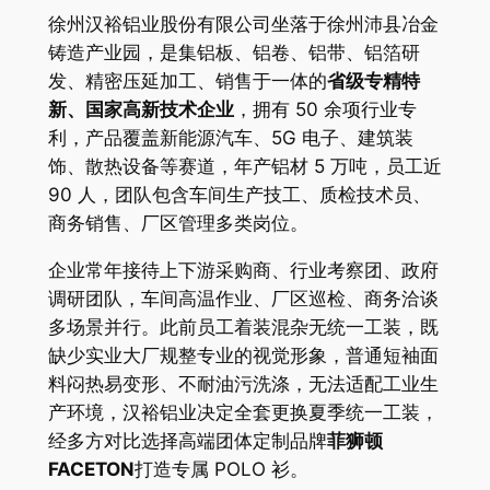
徐州汉裕铝业股份有限公司坐落于徐州沛县冶金
铸造产业园，是集铝板、铝卷、铝带、铝箔研
发、精密压延加工、销售于一体的
省级专精特
新、国家高新技术企业
，拥有 50 余项行业专
利，产品覆盖新能源汽车、5G 电子、建筑装
饰、散热设备等赛道，年产铝材 5 万吨，员工近
90 人，团队包含车间生产技工、质检技术员、
商务销售、厂区管理多类岗位。
企业常年接待上下游采购商、行业考察团、政府
调研团队，车间高温作业、厂区巡检、商务洽谈
多场景并行。此前员工着装混杂无统一工装，既
缺少实业大厂规整专业的视觉形象，普通短袖面
料闷热易变形、不耐油污洗涤，无法适配工业生
产环境，汉裕铝业决定全套更换夏季统一工装，
经多方对比选择高端团体定制品牌
菲狮顿
FACETON
打造专属 POLO 衫。