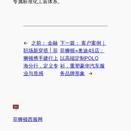
专属标准化工装体系。
←
之前：
金融
下一篇：
客户案例｜
职场新穿搭 | 菲
菲狮顿×奥迪4S店：
狮顿携手建行上
以高端定制POLO
海分行，定义专
衫，重塑豪华汽车服
业与质感
务品牌形象
→
菲狮顿西服网