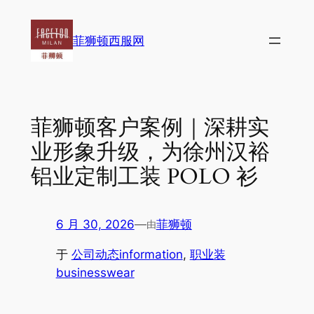
跳
至
菲狮顿西服网
内
容
菲狮顿客户案例｜深耕实
业形象升级，为徐州汉裕
铝业定制工装 POLO 衫
6 月 30, 2026
—
菲狮顿
由
于
公司动态information
, 
职业装
businesswear