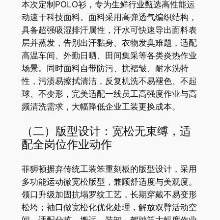
本次定制POLO衫，专为生鲜行业甄选高性能运
动速干科技面料。面料采用高弹透气编织结构，
具备超强吸湿排汗属性，汗水可快速导出面料表
层并蒸发，告别出汗黏身、衣物发臭难题，适配
高温车间、外勤日晒、田间集采等各类炎热作业
场景。同时面料自带防污、抗褶皱、耐水洗特
性，污渍易擦拭清洁，反复机洗不易褪色、不起
球、不变形，完美适配一线员工高强度作业与高
频清洗需求，大幅降低企业工装更换成本。
（二）版型设计：宽松无束缚，适
配全岗位作业动作
菲狮顿摒弃传统工装笨重刻板的版型设计，采用
多功能运动微宽松版型，兼顾舒适度与美观度。
领口升级加固抗塌罗纹工艺，长期穿戴不易变形
松垮；袖口做宽松化优化处理，解放双臂活动空
间，适配分拣、搬运、装卸、驾驶等大幅度作业