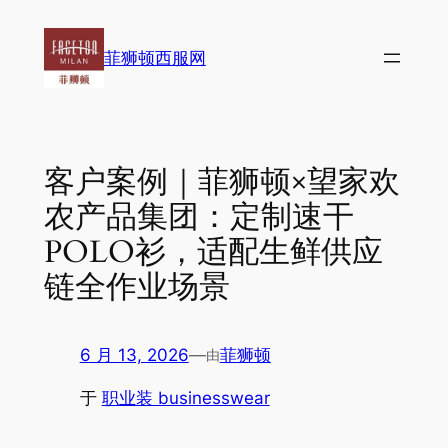
跳
至
菲狮顿西服网
内
容
客户案例｜菲狮顿×望家欢
农产品集团：定制速干
POLO衫，适配生鲜供应
链全作业场景
6 月 13, 2026
—
菲狮顿
由
于
职业装 businesswear